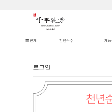
전체
천년순수
제품
로그인