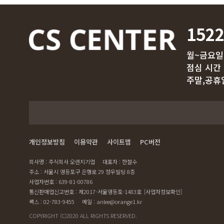
1522
월~금요일
점심 시간
주말,공휴
개인정보방침
이용약관
사이트맵
PC버전
회사명 : 주식회사 오렌지기업
대표자 : 한철수
주소 : 서울시 영등포구 은행로 29 정우빌딩 8층
사업자번호 : 639-81-00786
통신판매업신고번호 : 제2017-서울영등포-1483호
[사업자정보확인]
팩스 : 02-783-9455
메일 : anlee@orange1.kr
COPYRIGHT (C)2020 ALL RIGHTS RESERVED.