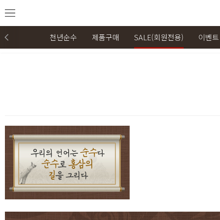
천년순수
제품구매
SALE(회원전용)
이벤트
본문